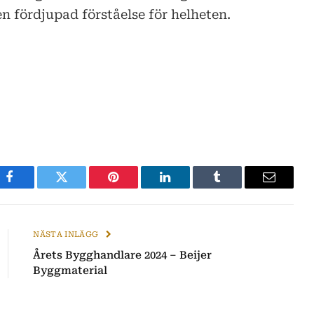
n fördjupad förståelse för helheten.
Facebook
Twitter
Pinterest
LinkedIn
Tumblr
E-
post
NÄSTA INLÄGG
Årets Bygghandlare 2024 – Beijer
Byggmaterial