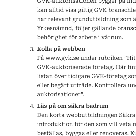
GVK-auktorisationen bygger på ind
kan alltid visa giltig GVK branschl
har relevant grundutbildning som 
Yrkesnämnd, följer gällande brans
behörighet för arbete i våtrum.
Kolla på webben
På www.gvk.se under rubriken ”Hitta
GVK-auktoriserade företag. Här fin
listan över tidigare GVK-företag so
eller begärt utträde. Kontrollera u
auktorisationer”.
Läs på om säkra badrum
Den korta webbutbildningen Säkra v
introduktion för den som vill veta 
beställas, byggas eller renoveras. Ku