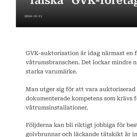
”falska” GVK-företa
2024-10-11
GVK-auktorisation är idag närmast en fö
våtrumsbranschen. Det lockar mindre n
starka varumärke.
Man utger sig för att vara auktoriserad
dokumenterade kompetens som krävs fö
våtrumsinstallationer.
Följderna kan bli riktigt jobbiga för be
golvbrunnar och läckande tätskikt är in