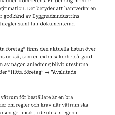
ividuell kompetens. En behörig montör
egitimation. Det betyder att hantverkaren
är godkänd av Byggnadsindustrins
chregler samt har dokumenterad
 företag” finns den aktuella listan över
ns också, som en extra säkerhetsåtgärd,
m av någon anledning blivit uteslutna
nder ”Hitta företag” → ”Avslutade
åtrum för beställare är en bra
mer om regler och krav när våtrum ska
rsen ger insikt i de olika stegen i