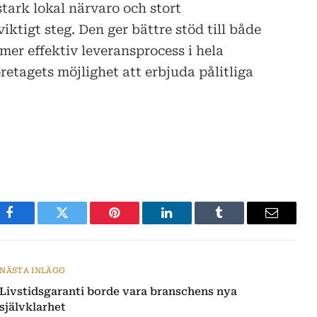
stark lokal närvaro och stort
ktigt steg. Den ger bättre stöd till både
er effektiv leveransprocess i hela
etagets möjlighet att erbjuda pålitliga
Facebook
Twitter
Pinterest
LinkedIn
Tumblr
E-
post
NÄSTA INLÄGG
Livstidsgaranti borde vara branschens nya
självklarhet