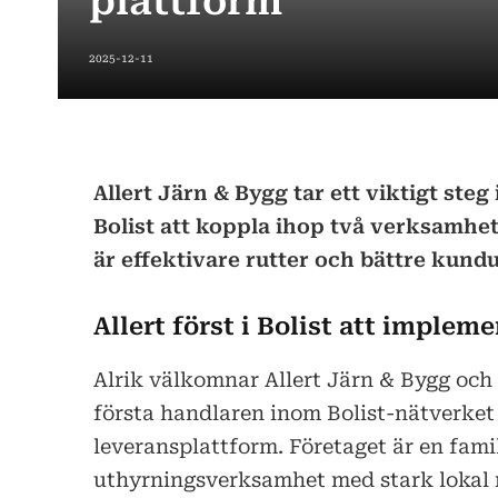
plattform
2025-12-11
Allert Järn & Bygg tar ett viktigt steg 
Bolist att koppla ihop två verksamhe
är effektivare rutter och bättre kund
Allert först i Bolist att implem
Alrik välkomnar Allert Järn & Bygg och
första handlaren inom Bolist-nätverket 
leveransplattform. Företaget är en fami
uthyrningsverksamhet med stark lokal n