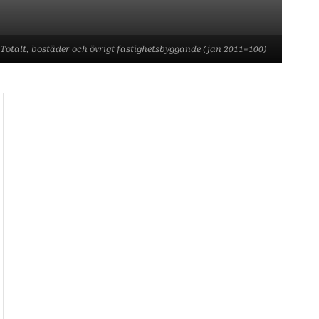
 Totalt, bostäder och övrigt fastighetsbyggande (jan 2011=100)