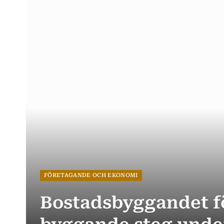
FÖRETAGANDE OCH EKONOMI
Bostadsbyggandet f