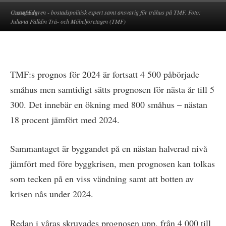
Gustaf Edgren - bostadspolitisk expert samt ansvarig för trähus på TMF. Foto:
2024-09-19
Juliana Fälldin Trä- och Möbelföretagen (TMF)
TMF:s prognos för 2024 är fortsatt 4 500 påbörjade
småhus men samtidigt sätts prognosen för nästa år till 5
300. Det innebär en ökning med 800 småhus – nästan
18 procent jämfört med 2024.
Sammantaget är byggandet på en nästan halverad nivå
jämfört med före byggkrisen, men prognosen kan tolkas
som tecken på en viss vändning samt att botten av
krisen nås under 2024.
Redan i våras skruvades prognosen upp, från 4 000 till