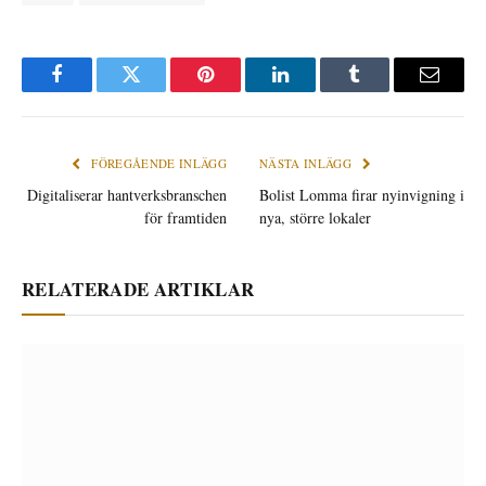
Facebook
Twitter
Pinterest
LinkedIn
Tumblr
E-
post
FÖREGÅENDE INLÄGG
NÄSTA INLÄGG
Digitaliserar hantverksbranschen
Bolist Lomma firar nyinvigning i
för framtiden
nya, större lokaler
RELATERADE ARTIKLAR