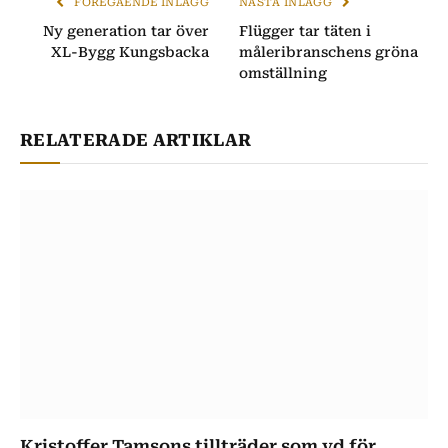
FÖREGÅENDE INLÄGG
NÄSTA INLÄGG
Ny generation tar över
Flügger tar täten i
XL-Bygg Kungsbacka
måleribranschens gröna
omställning
RELATERADE ARTIKLAR
Kristoffer Tamsons tillträder som vd för