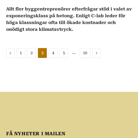
Allt fler byggentreprenörer efterfrågar stöd i valet av
exponeringsklass på betong. Enligt C-lab leder för
höga klassningar ofta till ökade kostnader och
onödigt stora klimatavtryck.
Föregående
…
Nästa
1
2
3
4
5
16
FÅ NYHETER I MAILEN