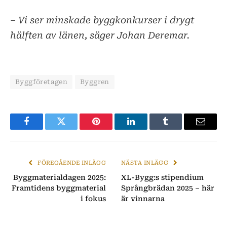
– Vi ser minskade byggkonkurser i drygt
hälften av länen, säger Johan Deremar.
Byggföretagen
Byggren
Facebook
Twitter
Pinterest
LinkedIn
Tumblr
E-
post
FÖREGÅENDE INLÄGG
NÄSTA INLÄGG
Byggmaterialdagen 2025:
XL-Bygg:s stipendium
Framtidens byggmaterial
Språngbrädan 2025 – här
i fokus
är vinnarna