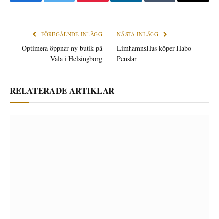
Facebook
Twitter
Pinterest
LinkedIn
Tumblr
E-
post
FÖREGÅENDE INLÄGG
NÄSTA INLÄGG
Optimera öppnar ny butik på
LimhamnsHus köper Habo
Väla i Helsingborg
Penslar
RELATERADE ARTIKLAR