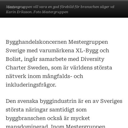
Mestergruppen vill vara en god förebild för branschen säger vd
2023-03-14
Karin Eriksson. Foto Mestergruppen
Bygghandelskoncernen Mestergruppen
Sverige med varumärkena XL-Bygg och
Bolist, ingår samarbete med Diversity
Charter Sweden, som är världens största
nätverk inom mångfalds- och
inkluderingsfrågor.
Den svenska byggindustrin är en av Sveriges
största näringar samtidigt som
byggbranschen också är mycket
mansdominerad. Inom Mestergruppen