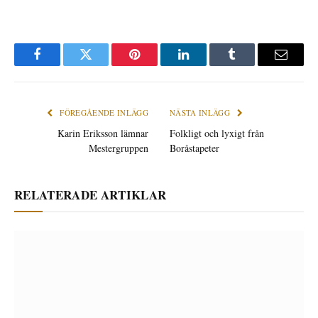
Facebook
Twitter
Pinterest
LinkedIn
Tumblr
E-
post
FÖREGÅENDE INLÄGG
NÄSTA INLÄGG
Karin Eriksson lämnar
Folkligt och lyxigt från
Mestergruppen
Boråstapeter
RELATERADE ARTIKLAR