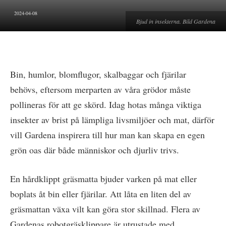
2024-04-08
Bjud in insekterna. Bild Gardena
Bin, humlor, blomflugor, skalbaggar och fjärilar
behövs, eftersom merparten av våra grödor måste
pollineras för att ge skörd. Idag hotas många viktiga
insekter av brist på lämpliga livsmiljöer och mat, därför
vill Gardena inspirera till hur man kan skapa en egen
grön oas där både människor och djurliv trivs.
En hårdklippt gräsmatta bjuder varken på mat eller
boplats åt bin eller fjärilar. Att låta en liten del av
gräsmattan växa vilt kan göra stor skillnad. Flera av
Gardenas robotgräsklippare är utrustade med