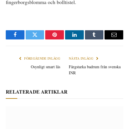
fingerborgsblomma och bolltistel.
Facebook
Twitter
Pinterest
LinkedIn
Tumblr
E-
post
FÖREGÅENDE INLÄGG
NÄSTA INLÄGG
Osynligt smart lås
Färgstarka badrum från svenska
INR
RELATERADE ARTIKLAR