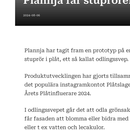
Plannja får stupröre
2024-08-06
Plannja har tagit fram en prototyp på e
stuprör i plåt, ett så kallat odlingssvep.
Produktutvecklingen har gjorts tillsa
det populära instagramkontot Plåtslage
Årets Plåtinfluerare 2024.
I odlingssvepet går det att odla grönsa
får fasaden att blomma eller bidra med
eller t ex vatten och lecakulor.