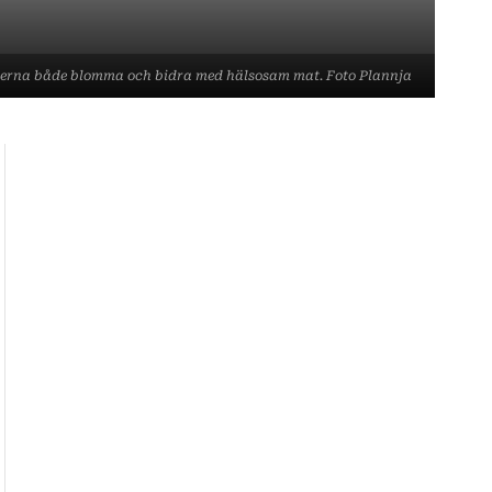
derna både blomma och bidra med hälsosam mat. Foto Plannja