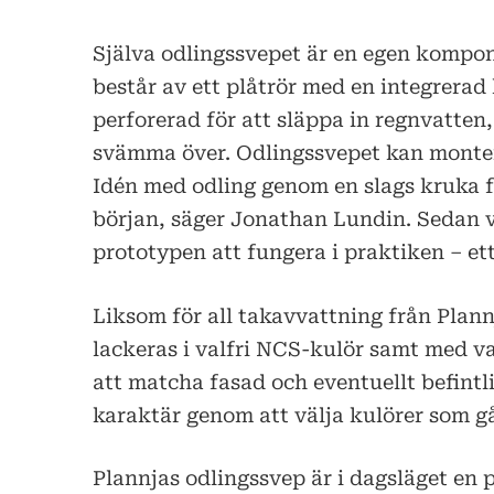
Själva odlingssvepet är en egen kompo
består av ett plåtrör med en integrerad 
perforerad för att släppa in regnvatten
svämma över. Odlingssvepet kan montera
Idén med odling genom en slags kruka fö
början, säger Jonathan Lundin. Sedan 
prototypen att fungera i praktiken – ett
Liksom för all takavvattning från Plann
lackeras i valfri NCS-kulör samt med val
att matcha fasad och eventuellt befintl
karaktär genom att välja kulörer som går
Plannjas odlingssvep är i dagsläget en p