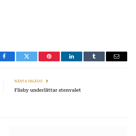
Facebook
Twitter
Pinterest
LinkedIn
Tumblr
E-
post
NÄSTA INLÄGG
Flisby underlättar stenvalet