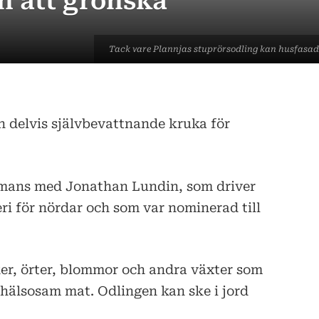
n att grönska
Tack vare Plannjas stuprörsodling kan husfasa
n delvis självbevattnande kruka för
mmans med Jonathan Lundin, som driver
ri för nördar och som var nominerad till
ker, örter, blommor och andra växter som
 hälsosam mat. Odlingen kan ske i jord