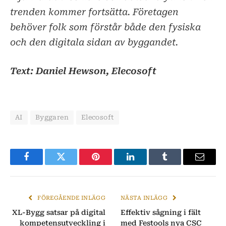
trenden kommer fortsätta. Företagen
behöver folk som förstår både den fysiska
och den digitala sidan av byggandet.
Text: Daniel Hewson, Elecosoft
AI
Byggaren
Elecosoft
Facebook
Twitter
Pinterest
LinkedIn
Tumblr
E-
post
FÖREGÅENDE INLÄGG
NÄSTA INLÄGG
XL-Bygg satsar på digital
Effektiv sågning i fält
kompetensutveckling i
med Festools nya CSC