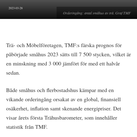
2023-03-28
Orderingång: antal småhus av trä. Graf TMF
Trä- och Möbelföretagen, TMF:s färska prognos för
påbörjade småhus 2023 sätts till 7 500 stycken, vilket är
en minskning med 3 000 jämfört för med ett halvår
sedan.
Både småhus och flerbostadshus kämpar med en
vikande orderingång orsakat av en global, finansiell
osäkerhet, inflation samt skenande energipriser. Det
visar årets första Trähusbarometer, som innehåller
statistik från TMF.