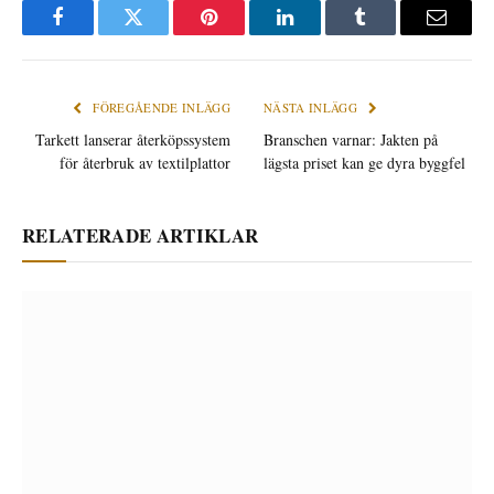
Facebook
Twitter
Pinterest
LinkedIn
Tumblr
E-
post
FÖREGÅENDE INLÄGG
NÄSTA INLÄGG
Tarkett lanserar återköpssystem
Branschen varnar: Jakten på
för återbruk av textilplattor
lägsta priset kan ge dyra byggfel
RELATERADE ARTIKLAR