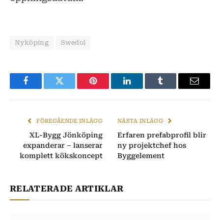
Nyköping
Swedol
Facebook
Twitter
Pinterest
LinkedIn
Tumblr
E-
post
FÖREGÅENDE INLÄGG
NÄSTA INLÄGG
XL-Bygg Jönköping
Erfaren prefabprofil blir
expanderar – lanserar
ny projektchef hos
komplett kökskoncept
Byggelement
RELATERADE ARTIKLAR