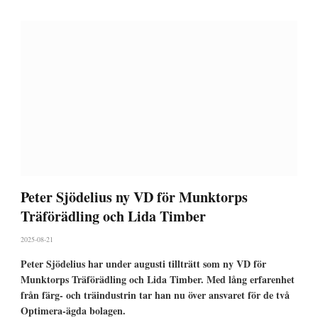
Peter Sjödelius ny VD för Munktorps
Träförädling och Lida Timber
2025-08-21
Peter Sjödelius har under augusti tillträtt som ny VD för
Munktorps Träförädling och Lida Timber. Med lång erfarenhet
från färg- och träindustrin tar han nu över ansvaret för de två
Optimera-ägda bolagen.