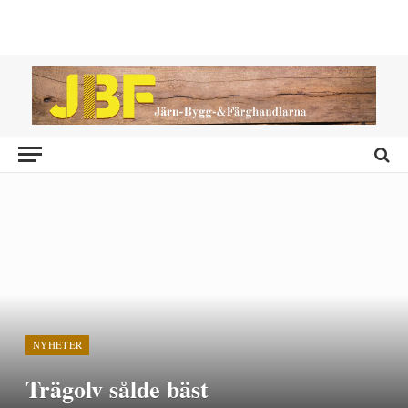
NYHETER
Trägolv sålde bäst