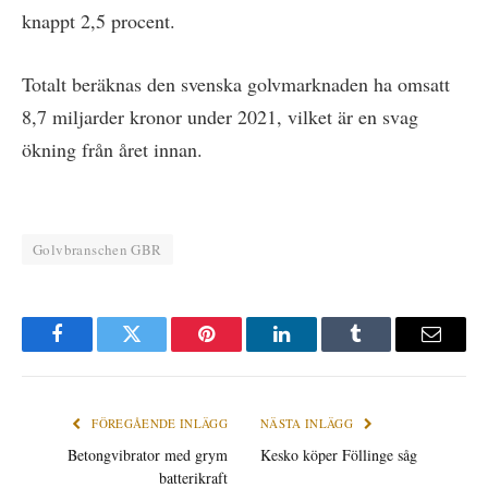
knappt 2,5 procent.
Totalt beräknas den svenska golvmarknaden ha omsatt
8,7 miljarder kronor under 2021, vilket är en svag
ökning från året innan.
Golvbranschen GBR
Facebook
Twitter
Pinterest
LinkedIn
Tumblr
E-
post
FÖREGÅENDE INLÄGG
NÄSTA INLÄGG
Betongvibrator med grym
Kesko köper Föllinge såg
batterikraft