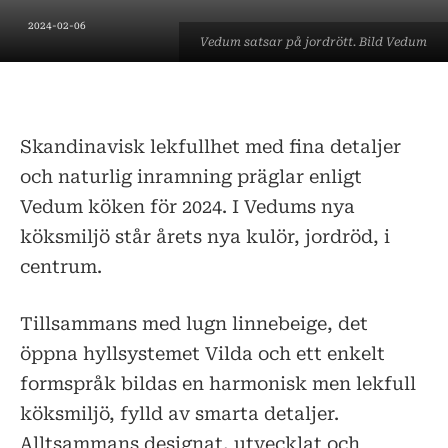
2024-02-06
Vedum satsar på jordrött. Bild Vedum
Skandinavisk lekfullhet med fina detaljer
och naturlig inramning präglar enligt
Vedum köken för 2024. I Vedums nya
köksmiljö står årets nya kulör, jordröd, i
centrum.
Tillsammans med lugn linnebeige, det
öppna hyllsystemet Vilda och ett enkelt
formspråk bildas en harmonisk men lekfull
köksmiljö, fylld av smarta detaljer.
Alltsammans designat, utvecklat och