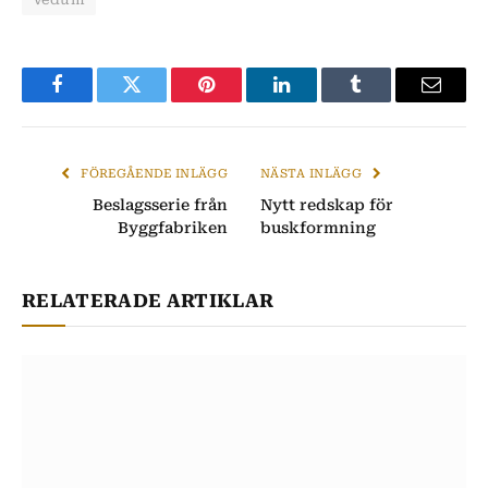
Facebook
Twitter
Pinterest
LinkedIn
Tumblr
E-
post
FÖREGÅENDE INLÄGG
NÄSTA INLÄGG
Beslagsserie från
Nytt redskap för
Byggfabriken
buskformning
RELATERADE ARTIKLAR