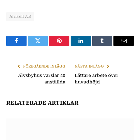
Ahlsell AB
Facebook
Twitter
Pinterest
LinkedIn
Tumblr
E-
post
FÖREGÅENDE INLÄGG
NÄSTA INLÄGG
Älvsbyhus varslar 40
Lättare arbete över
anställda
huvudhöjd
RELATERADE ARTIKLAR