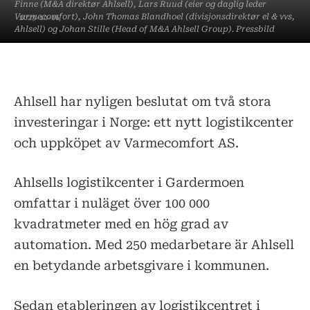
Finne (M&A direktør Ahlsell), Lars Ruud (eier og daglig leder
Varmecomfort), John Thomas Blandhoel (divisjonsdirektør el & vvs,
2023-10-16
Ahlsell) og Johan Stille (Head of M&A Ahlsell Group). Pressbild
Ahlsell har nyligen beslutat om två stora
investeringar i Norge: ett nytt logistikcenter
och uppköpet av Varmecomfort AS.
Ahlsells logistikcenter i Gardermoen
omfattar i nuläget över 100 000
kvadratmeter med en hög grad av
automation. Med 250 medarbetare är Ahlsell
en betydande arbetsgivare i kommunen.
Sedan etableringen av logistikcentret i