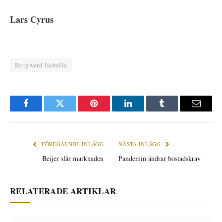
Lars Cyrus
Borgward Isabella
Facebook
Twitter
Pinterest
LinkedIn
Tumblr
E-
post
FÖREGÅENDE INLÄGG
NÄSTA INLÄGG
Beijer slår marknaden
Pandemin ändrar bostadskrav
RELATERADE ARTIKLAR