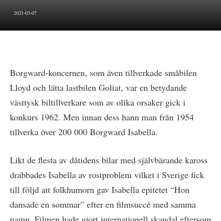
2021-03-07
Borgward-koncernen, som även tillverkade småbilen
Lloyd och lätta lastbilen Goliat, var en betydande
västtysk biltillverkare som av olika orsaker gick i
konkurs 1962. Men innan dess hann man från 1954
tillverka över 200 000 Borgward Isabella.
Likt de flesta av dåtidens bilar med självbärande kaross
drabbades Isabella av rostproblem vilket i Sverige fick
till följd att folkhumorn gav Isabella epitetet “Hon
dansade en sommar” efter en filmsuccé med samma
namn. Filmen hade gjort internationell skandal eftersom