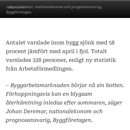
Johan Deremar, nationalekonom och prognosansvarig,
2025-05-16
Byggföretagen.
Antalet varslade inom bygg sjönk med 58
procent jämfört med april i fjol. Totalt
varslades 328 personer, enligt ny statistik
från Arbetsförmedlingen.
– Byggarbetsmarknaden börjar nå sin botten.
Förhoppningsvis kan en blygsam
återhämtning inledas efter sommaren, säger
Johan Deremar, nationalekonom och
prognosansvarig, Byggföretagen.