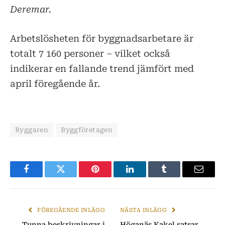
Deremar.
Arbetslösheten för byggnadsarbetare är
totalt 7 160 personer – vilket också
indikerar en fallande trend jämfört med
april föregående år.
Byggaren
Byggföretagen
Facebook
Twitter
Pinterest
LinkedIn
Tumblr
E-
post
FÖREGÅENDE INLÄGG
NÄSTA INLÄGG
Tunna beskrivningar i
Höganäs Kakel satsar