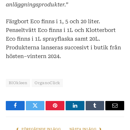
anläggningsprodukter.”
Färgbort Eco finns i 1, 5 och 20 liter.
Penseltvätt Eco finns i 1L och Klotterbort
Eco finns i 1L sprayflaska samt 20L.
Produkterna lanseras succesivt i butik från
hösten–vintern 2024.
BIOkleen
OrganoClick
Facebook
Twitter
Pinterest
LinkedIn
Tumblr
E-
post
FÖREGÅENDE INLÄGG
NÄSTA INLÄGG