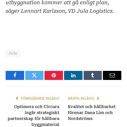
utbyggnation kommer att gå enligt plan,
säger Lennart Karlsson, VD Jula Logistics.
Jula
Facebook
Twitter
Pinterest
LinkedIn
Tumblr
E-
post
FÖREGÅENDE INLÄGG
NÄSTA INLÄGG
Optimera och Circura
Kvalitet och hållbarhet
ingår strategiskt
förenar Dana Lim och
partnerskap för hållbara
Nordströms
byggmaterial