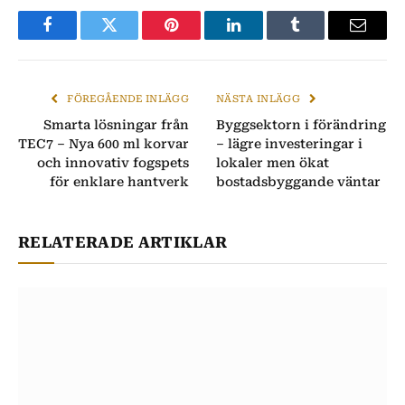
Facebook
Twitter
Pinterest
LinkedIn
Tumblr
E-
post
FÖREGÅENDE INLÄGG
NÄSTA INLÄGG
Smarta lösningar från
Byggsektorn i förändring
TEC7 – Nya 600 ml korvar
– lägre investeringar i
och innovativ fogspets
lokaler men ökat
för enklare hantverk
bostadsbyggande väntar
RELATERADE ARTIKLAR