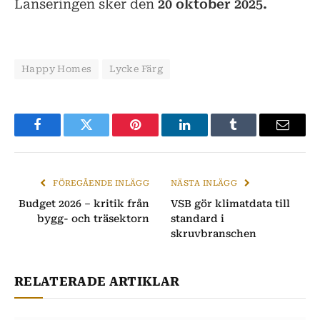
Lanseringen sker den
20 oktober 2025.
Happy Homes
Lycke Färg
Facebook
Twitter
Pinterest
LinkedIn
Tumblr
E-
post
FÖREGÅENDE INLÄGG
NÄSTA INLÄGG
Budget 2026 – kritik från
VSB gör klimatdata till
bygg- och träsektorn
standard i
skruvbranschen
RELATERADE ARTIKLAR