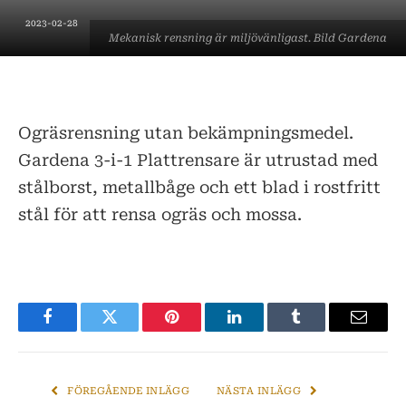
2023-02-28
Mekanisk rensning är miljövänligast. Bild Gardena
Ogräsrensning utan bekämpningsmedel.
Gardena 3-i-1 Plattrensare är utrustad med
stålborst, metallbåge och ett blad i rostfritt
stål för att rensa ogräs och mossa.
Facebook
Twitter
Pinterest
LinkedIn
Tumblr
E-
post
FÖREGÅENDE INLÄGG
NÄSTA INLÄGG