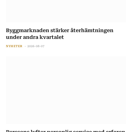
Byggmarknaden stärker återhämtningen
under andra kvartalet
NYHETER
2026-08-07
Perssons lyfter personlig service med erfaren