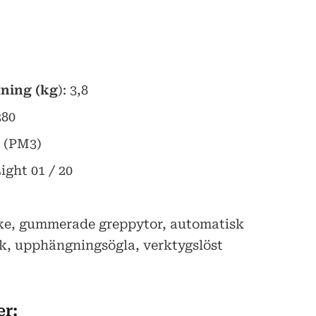
tning (kg
): 3,8
280
3 (PM3)
ght 01 / 20
ke, gummerade greppytor, automatisk
k, upphängningsögla, verktygslöst
er: