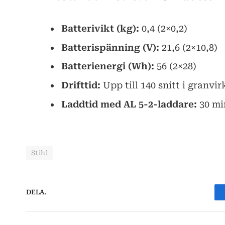
Batterivikt (kg):
0,4 (2×0,2)
Batterispänning (V):
21,6 (2×10,8)
Batterienergi (Wh):
56 (2×28)
Drifttid:
Upp till 140 snitt i granvi
Laddtid med AL 5-2-laddare:
30 mi
Stihl
DELA.