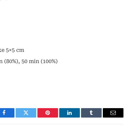
rke 5×5 cm
n (80%), 50 min (100%)
Facebook
Twitter
Pinterest
LinkedIn
Tumblr
E-
post