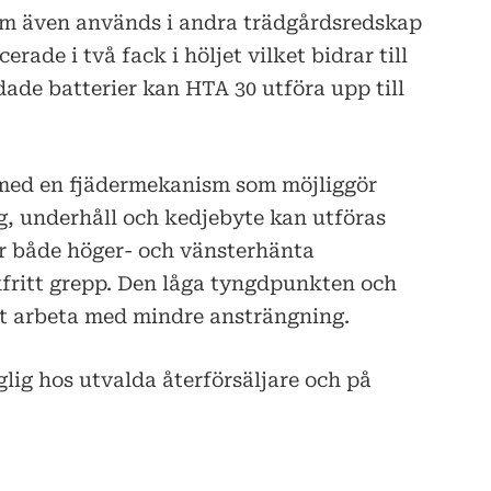
som även används i andra trädgårdsredskap
rade i två fack i höljet vilket bidrar till
ade batterier kan HTA 30 utföra upp till
med en fjädermekanism som möjliggör
g, underhåll och kedjebyte kan utföras
r både höger- och vänsterhänta
fritt grepp. Den låga tyngdpunkten och
tt arbeta med mindre ansträngning.
glig hos utvalda återförsäljare och på