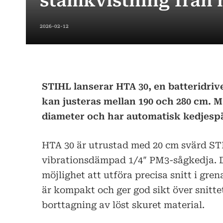
stamkvistning från
2026-02-12
STIHL lanserar HTA 30, en batteridri
kan justeras mellan 190 och 280 cm. Ma
diameter och har automatisk kedjesp
HTA 30 är utrustad med 20 cm svärd STI
vibrationsdämpad 1/4″ PM3-sågkedja. D
möjlighet att utföra precisa snitt i gre
är kompakt och ger god sikt över snitte
borttagning av löst skuret material.