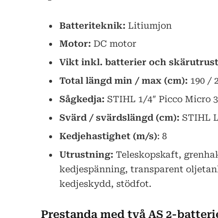
Batteriteknik:
Litiumjon
Motor:
DC motor
Vikt inkl. batterier och skärutrus
Total längd min / max (cm):
190 / 
Sågkedja:
STIHL 1/4″ Picco Micro 
Svärd / svärdslängd (cm):
STIHL Li
Kedjehastighet (m/s)
: 8
Utrustning:
Teleskopskaft, grenha
kedjespänning, transparent oljetan
kedjeskydd, stödfot.
Prestanda med två AS 2-batteri