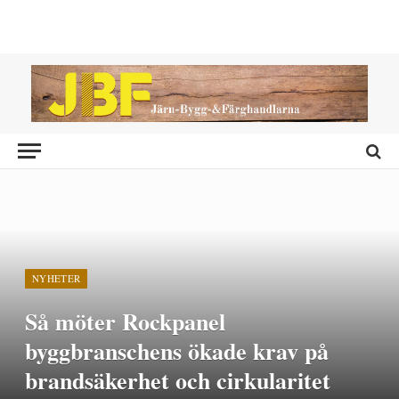
NYHETER
Så möter Rockpanel
byggbranschens ökade krav på
brandsäkerhet och cirkularitet