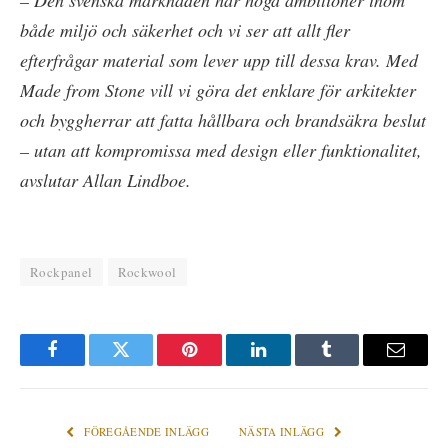
– Den svenska marknaden har höga ambitioner inom
både miljö och säkerhet och vi ser att allt fler
efterfrågar material som lever upp till dessa krav. Med
Made from Stone vill vi göra det enklare för arkitekter
och byggherrar att fatta hållbara och brandsäkra beslut
– utan att kompromissa med design eller funktionalitet,
avslutar Allan Lindboe.
Rockpanel
Rockwool
Facebook
Twitter
Pinterest
LinkedIn
Tumblr
E-
post
FÖREGÅENDE INLÄGG
NÄSTA INLÄGG