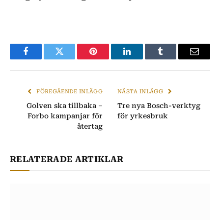
Facebook
Twitter
Pinterest
LinkedIn
Tumblr
E-
post
FÖREGÅENDE INLÄGG
NÄSTA INLÄGG
Golven ska tillbaka –
Tre nya Bosch-verktyg
Forbo kampanjar för
för yrkesbruk
återtag
RELATERADE ARTIKLAR