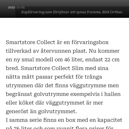
2022-12-05
Sopförvaring som förtjänar att synas framme. Bild Orthex.
Smartstore Collect är en förvaringsbox
tillverkad av återvunnen plast. Nu kommer
en ny smal modell om 46 liter, endast 22 cm
bred. Smartstore Collect Slim med sina
nätta mått passar perfekt för trånga
utrymmen där det finns väggutrymme men
begränsat golvutrymme exempelvis i hallen
eller köket där väggutrymmet är mer
generöst än golvutrymmet.
I samma serie finns en box med en kapacitet
på 76 liter och som vunnit flera priser för