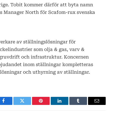
rige. Tobit kommer därför att byta namn
les Manager North för Scafom-rux svenska
erkare av ställningslösningar för
ckelindustrier som olja & gas, varv &
ruvdrift och infrastruktur. Koncernen
rbjudandet inom ställningar kompletteras
lösningar och uthyrning av ställningar.
Facebook
Twitter
Pinterest
LinkedIn
Tumblr
E-
post