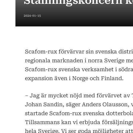
Ställningskoncern k
2024-01-15
Scafom-rux förvärvar sin svenska distr
regionala marknaden i norra Sverige m
Scafom-rux svenska verksamhet i södra 
expansion även i Norge och Finland.
– Jag är mycket nöjd med förvärvet av 
Johan Sandin, säger Anders Olausson, 
startade Scafom-rux svenska dotterbol
Tillsammans kan vi erbjuda försäljnings
hela Sverige. Vi ser goda möjligheter a