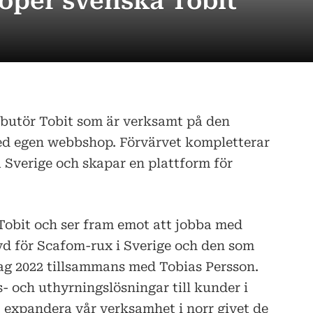
öper svenska Tobit
ibutör Tobit som är verksamt på den
ed egen webbshop. Förvärvet kompletterar
Sverige och skapar en plattform för
Tobit och ser fram emot att jobba med
vd för Scafom-rux i Sverige och den som
ag 2022 tillsammans med Tobias Persson.
- och uthyrningslösningar till kunder i
tt expandera vår verksamhet i norr givet de