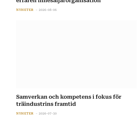
erfaren innesäljarorganisation
NYHETER
2026-08-06
Samverkan och kompetens i fokus för
träindustrins framtid
NYHETER
2026-07-30