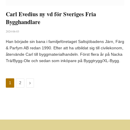
Carl Evedius ny vd för Sveriges Fria
Bygghandlare
2024-06-03
Han började sin bana i familjeföretaget Saltsjöbadens Järn, Färg
& Parfym AB redan 1990. Efter att ha utbildat sig till civilekonom,
återvände Carl till byggmaterialhandeln. Först flera år på Nacka
Trä/Bygg-Ole och sedan som inköpare på Byggtrygg/XL-Bygg.
Nästa
1
2