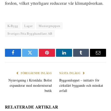
fordon, vilket ytterligare reducerar vår klimatpåverkan.
K-Bygg
Lager
Mestergruppen
Sveriges Fria Bygghandlare AB
Facebook
Twitter
Pinterest
LinkedIn
Tumblr
E-
post
FÖREGÅENDE INLÄGG
NÄSTA INLÄGG
Nyinvigning i Kristdala: Bolist
Byggomloppet – initiativ för
expanderar med moderniserad
cirkulärt byggande och minskat
butik
avfall
RELATERADE ARTIKLAR