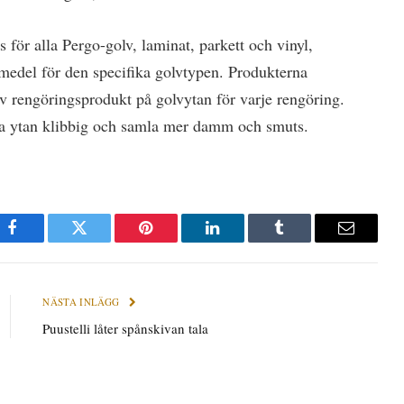
för alla Pergo-golv, laminat, parkett och vinyl,
smedel för den specifika golvtypen. Produkterna
 av rengöringsprodukt på golvytan för varje rengöring.
göra ytan klibbig och samla mer damm och smuts.
Facebook
Twitter
Pinterest
LinkedIn
Tumblr
E-
post
NÄSTA INLÄGG
Puustelli låter spånskivan tala