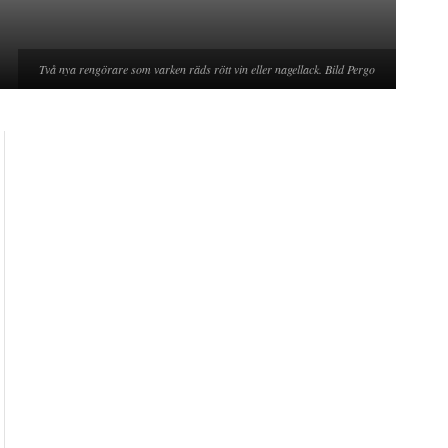
Två nya rengörare som varken räds rött vin eller nagellack. Bild Pergo