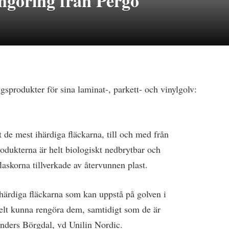
ngöring från Pergo
gsprodukter för sina laminat-, parkett- och vinylgolv:
t de mest ihärdiga fläckarna, till och med från
rodukterna är helt biologiskt nedbrytbar och
askorna tillverkade av återvunnen plast.
härdiga fläckarna som kan uppstå på golven i
elt kunna rengöra dem, samtidigt som de är
ders Börgdal, vd Unilin Nordic.