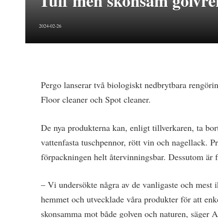
Tuff men skonsam golvre
2024-02-26
Pergo lanserar två biologiskt nedbrytbara rengörin
Floor cleaner och Spot cleaner.
De nya produkterna kan, enligt tillverkaren, ta bor
vattenfasta tuschpennor, rött vin och nagellack. P
förpackningen helt återvinningsbar. Dessutom är fl
– Vi undersökte några av de vanligaste och mest i
hemmet och utvecklade våra produkter för att enk
skonsamma mot både golven och naturen, säger An