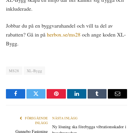
inkluderade.
Jobbar du på en byggvaruhandel och vill ta del av
rabatten? Gå in på
herbox.se/ms28
och ange koden XL-
Bygg.
MS28
XL-Bygg
Facebook
Twitter
Pinterest
LinkedIn
Tumblr
E-
post
FÖREGÅENDE
NÄSTA INLÄGG
INLÄGG
Ny lösning ska förebygga vibrationsskador i
Gunnebo Fastening
byggbranschen