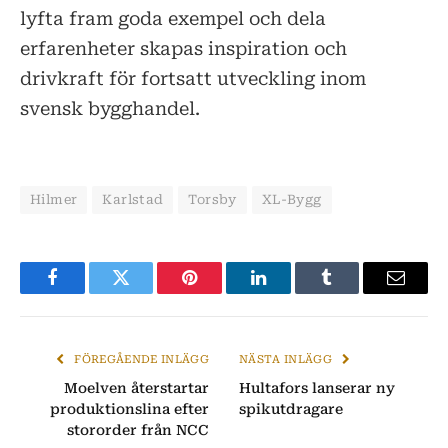
lyfta fram goda exempel och dela
erfarenheter skapas inspiration och
drivkraft för fortsatt utveckling inom
svensk bygghandel.
Hilmer
Karlstad
Torsby
XL-Bygg
Facebook
Twitter
Pinterest
LinkedIn
Tumblr
E-
post
FÖREGÅENDE INLÄGG
NÄSTA INLÄGG
Moelven återstartar
Hultafors lanserar ny
produktionslina efter
spikutdragare
stororder från NCC