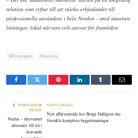
relation som syftar till att stärka erbjudandet till
professionella användare i hela Norden – med smartare
lösningar, lokal närvaro och ansvar för framtiden.
BIG-gruppen
Dana Lim
Facebook
Twitter
Pinterest
LinkedIn
Tumblr
E-
post
FÖREGÅENDE
NÄSTA INLÄGG
INLÄGG
Nytt affärsområde hos Bengt Dahlgren ska
Neular – återvunnet
förenkla komplexa byggutmaningar
alternativ till trä i
krävande