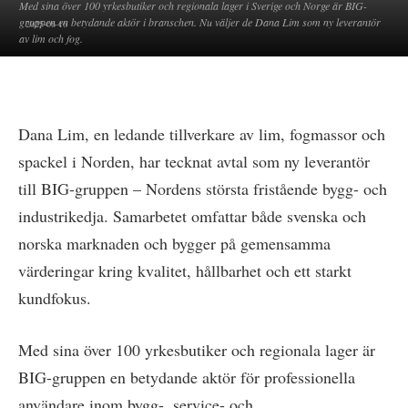
Med sina över 100 yrkesbutiker och regionala lager i Sverige och Norge är BIG-
gruppen en betydande aktör i branschen. Nu väljer de Dana Lim som ny leverantör
2025-06-16
av lim och fog.
Dana Lim, en ledande tillverkare av lim, fogmassor och
spackel i Norden, har tecknat avtal som ny leverantör
till BIG-gruppen – Nordens största fristående bygg- och
industrikedja. Samarbetet omfattar både svenska och
norska marknaden och bygger på gemensamma
värderingar kring kvalitet, hållbarhet och ett starkt
kundfokus.
Med sina över 100 yrkesbutiker och regionala lager är
BIG-gruppen en betydande aktör för professionella
användare inom bygg-, service- och