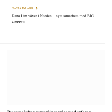
NÄSTA INLÄGG
Dana Lim växer i Norden – nytt samarbete med BIG-
gruppen
Perssons lyfter personlig service med erfaren