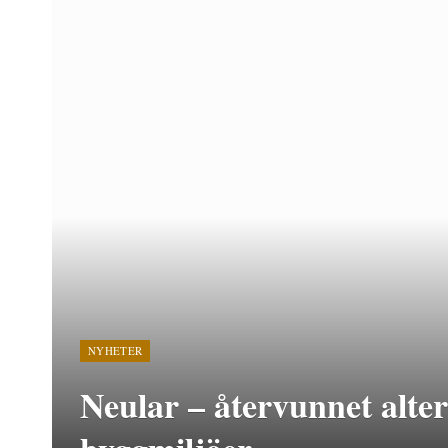
NYHETER
Neular – återvunnet altern