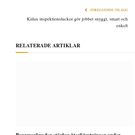
FÖREGÅENDE INLÄGG
Kiilax inspektionsluckor gör jobbet snyggt, smart och
enkelt
RELATERADE ARTIKLAR
Byggmarknaden stärker återhämtningen under