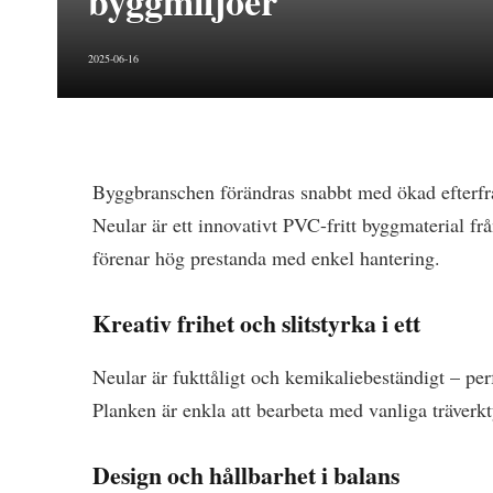
byggmiljöer
2025-06-16
Byggbranschen förändras snabbt med ökad efterfrå
Neular är ett innovativt PVC-fritt byggmaterial fr
förenar hög prestanda med enkel hantering.
Kreativ frihet och slitstyrka i ett
Neular är fukttåligt och kemikaliebeständigt – perf
Planken är enkla att bearbeta med vanliga träverkty
Design och hållbarhet i balans