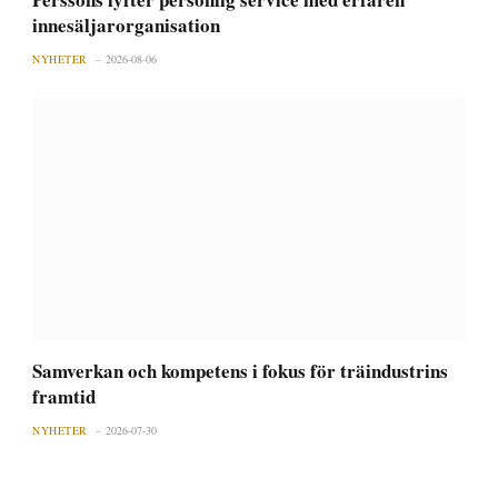
innesäljarorganisation
NYHETER
2026-08-06
Samverkan och kompetens i fokus för träindustrins
framtid
NYHETER
2026-07-30