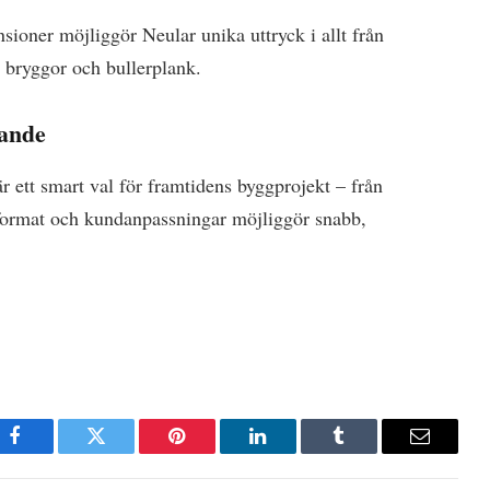
nsioner möjliggör Neular unika uttryck i allt från
t, bryggor och bullerplank.
gande
är ett smart val för framtidens byggprojekt – från
de format och kundanpassningar möjliggör snabb,
Facebook
Twitter
Pinterest
LinkedIn
Tumblr
E-
post