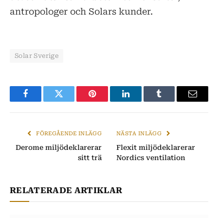
antropologer och Solars kunder.
Solar Sverige
Facebook
Twitter
Pinterest
LinkedIn
Tumblr
E-
post
FÖREGÅENDE INLÄGG
NÄSTA INLÄGG
Derome miljödeklarerar
Flexit miljödeklarerar
sitt trä
Nordics ventilation
RELATERADE ARTIKLAR