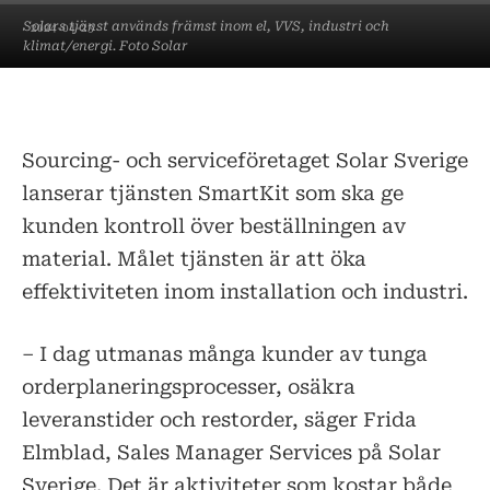
Solars tjänst används främst inom el, VVS, industri och
2024-04-23
klimat/energi. Foto Solar
Sourcing- och serviceföretaget Solar Sverige
lanserar tjänsten SmartKit som ska ge
kunden kontroll över beställningen av
material. Målet tjänsten är att öka
effektiviteten inom installation och industri.
– I dag utmanas många kunder av tunga
orderplaneringsprocesser, osäkra
leveranstider och restorder, säger Frida
Elmblad, Sales Manager Services på Solar
Sverige. Det är aktiviteter som kostar både