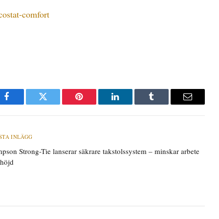
costat-comfort
Facebook
Twitter
Pinterest
LinkedIn
Tumblr
E-
post
STA INLÄGG
mpson Strong-Tie lanserar säkrare takstolssystem – minskar arbete
 höjd