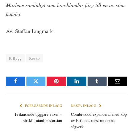
Marlene samtidigt som hon blandar färg till en av sina
kunder.
Av: Staffan Lingmark
K-Bygg
Kesko
Facebook
Twitter
Pinterest
LinkedIn
Tumblr
E-
post
FÖREGÅENDE INLÄGG
NÄSTA INLÄGG
Frilansande byggare växer –
Combiwood expanderar med köp
särskilt utanför storstan
av Estlands mest moderna
sågverk