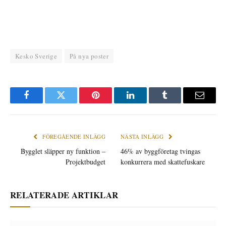
Kesko Sverige
På nya poster
Facebook
Twitter
Pinterest
LinkedIn
Tumblr
E-
post
FÖREGÅENDE INLÄGG
NÄSTA INLÄGG
Bygglet släpper ny funktion –
46% av byggföretag tvingas
Projektbudget
konkurrera med skattefuskare
RELATERADE ARTIKLAR