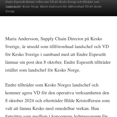
Endre Espeseth lämnar rollen som VD för Kesko Sverige och tillträder som
landschef för Kesko Norge. Maria Andersson blir tillförordnad VD för Kesko
2024-10-15
Sverige.
Maria Andersson, Supply Chain Director på Kesko
Sverige, är utsedd som tillförordnad landschef och VD
för Kesko Sverige i samband med att Endre Espeseth
lämnar sin post den 8 oktober. Endre Espeseth tillträder
istället som landschef för Kesko Norge.
Endre tillträder som Kesko Norges landschef och
kommer agera VD för den operativa verksamheten den
8 oktober 2024 och efterträder Hilde Kristoffersen som
valt att lämna Kesko med omedelbar verkan. Han
fortsätter som medlem i koncernens ledningsgrupp för