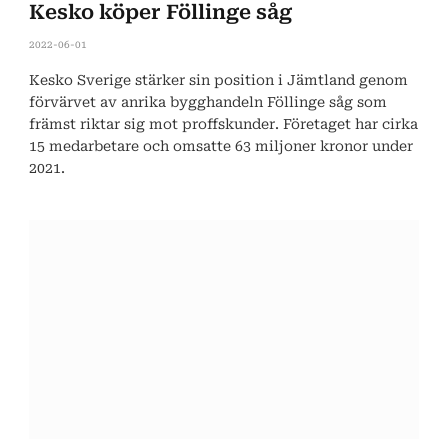
Kesko köper Föllinge såg
2022-06-01
Kesko Sverige stärker sin position i Jämtland genom
förvärvet av anrika bygghandeln Föllinge såg som
främst riktar sig mot proffskunder. Företaget har cirka
15 medarbetare och omsatte 63 miljoner kronor under
2021.