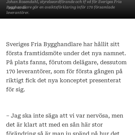
Johan Rosendahl, styrelseordförande och tf vd för Sveriges Fria
Bygghandlare gör en avsiktsförklaring inför 170 församlade
2024-05-20
leverantörer.
Sveriges Fria Bygghandlare har hållit sitt
första framtidsmöte under det nya namnet.
På plats fanns, förutom delägare, dessutom
170 leverantörer, som för första gången på
riktigt fick det nya konceptet presenterat
för sig.
– Jag ska inte säga att vi var nervösa, men
det är klart att med en sån här stor
förändring så är man ju spänd på hur det