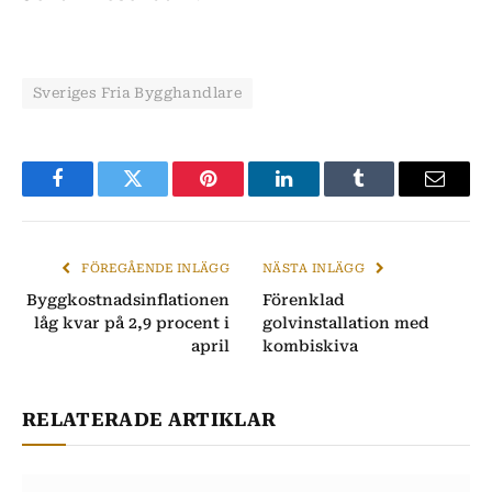
Sveriges Fria Bygghandlare
Facebook
Twitter
Pinterest
LinkedIn
Tumblr
E-
post
FÖREGÅENDE INLÄGG
NÄSTA INLÄGG
Byggkostnadsinflationen
Förenklad
låg kvar på 2,9 procent i
golvinstallation med
april
kombiskiva
RELATERADE ARTIKLAR