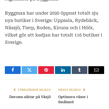
Byggmax har under 2020 öppnat totalt sju
nya butiker i Sverige: Uppsala, Rydebäck,
Nässjö, Tierp, Boden, Kiruna och i Höör,
vilket gör att kedjan har totalt 116 butiker i
Sverige.
Facebook
Twitter
Pinterest
LinkedIn
Tumblr
E-
post
FÖREGÅENDE INLÄGG
NÄSTA INLÄGG
Derome siktar på Växjö
Optimera växer i
Småland