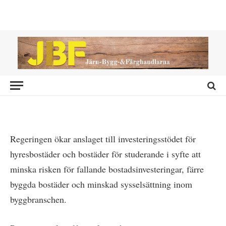
NYHETER
Ökat bostadsstöd
2020-09-21
Regeringen ökar anslaget till investeringsstödet för
hyresbostäder och bostäder för studerande i syfte att
minska risken för fallande bostads­investeringar, färre
byggda bostäder och minskad sysselsättning inom
byggbranschen.