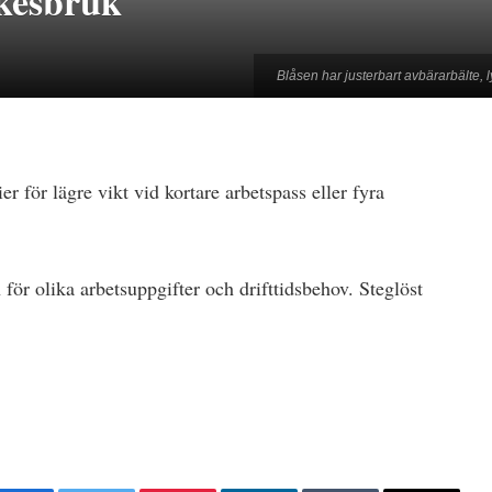
rkesbruk
Blåsen har justerbart avbärarbälte,
 för lägre vikt vid kortare arbetspass eller fyra
 för olika arbetsuppgifter och drifttidsbehov. Steglöst