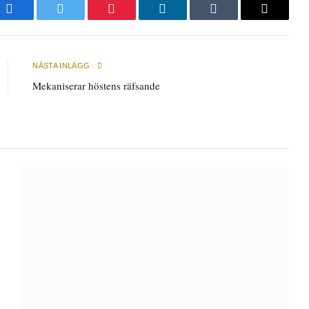
Facebook
Twitter
Pinterest
LinkedIn
Tumblr
E-
post
NÄSTA INLÄGG
Mekaniserar höstens räfsande