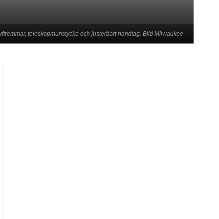
 lyftremmar, teleskopmunstycke och justerbart handtag. Bild Milwaukee