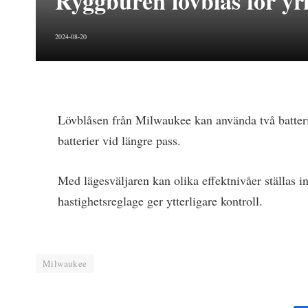
Ryggburen lövblås för y
2024-08-20
Lövblåsen från Milwaukee kan använda två batterier
batterier vid längre pass.
Med lägesväljaren kan olika effektnivåer ställas in
hastighetsreglage ger ytterligare kontroll.
Milwaukee