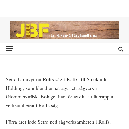
NYHETER
Setra säljer Rolfs såg
2020-11-02
Setra har avyttrat Rolfs såg i Kalix till Stockhult
Holding, som bland annat äger ett sågverk i
Glommersträsk. Bolaget har för avsikt att återuppta
verksamheten i Rolfs såg.
Förra året lade Setra ned sågverksamheten i Rolfs.