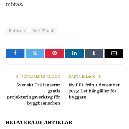
mötas.
Reflexer
Soft Touch
Facebook
Twitter
Pinterest
LinkedIn
Tumblr
E-
post
FÖREGÅENDE INLÄGG
NÄSTA INLÄGG
Svenskt Trä lanserar
Ny PBL från 1 december
gratis
2025: Det här gäller för
projekteringsverktyg för
byggare
byggbranschen
RELATERADE ARTIKLAR